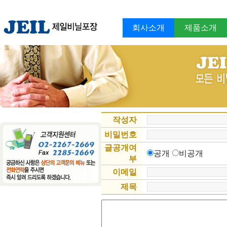
회사소개
제품소개
작성자
비밀번호
글공개여
공개
비공개
부
이메일
제목