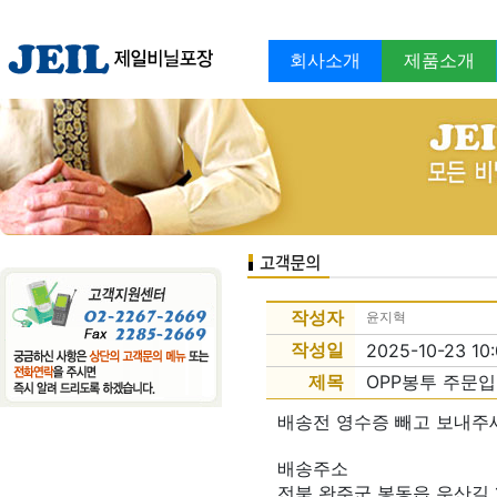
회사소개
제품소개
작성자
윤지혁
작성일
2025-10-23 10:
제목
OPP봉투 주문입
배송전 영수증 빼고 보내주세요
배송주소
전북 완주군 봉동읍 우산길 1