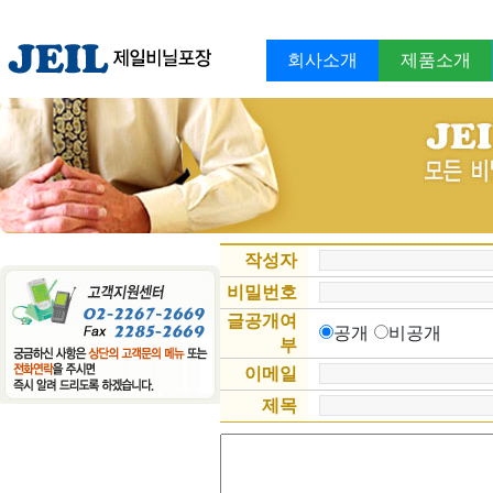
회사소개
제품소개
작성자
비밀번호
글공개여
공개
비공개
부
이메일
제목