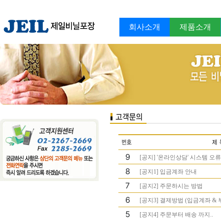
회사소개
제품소개
9
[공지] '온라인상담' 시스템 오류
8
[공지1] 입금계좌 안내
7
[공지2] 주문하시는 방법
6
[공지3] 결제방법 (입금계좌 & 
5
[공지4] 주문부터 배송 까지..