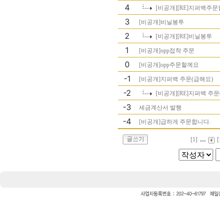
4
[비공개][RE]지퍼백주
3
[비공개]비닐봉투
2
[비공개][RE]비닐봉투
1
[비공개]opp접착 주문
0
[비공개]opp주문할께요
-1
[비공개]지퍼백 주문(급해요)
-2
[비공개][RE]지퍼백 주문
-3
세금계산서 발행
-4
[비공개]급하게 주문합니다.
...
[1]
[