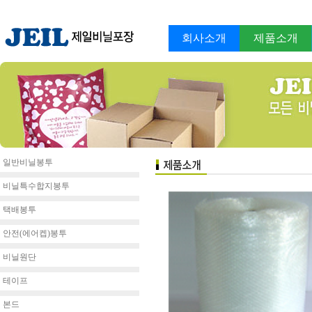
회사소개
제품소개
일반비닐봉투
비닐특수합지봉투
택배봉투
안전(에어켑)봉투
비닐원단
테이프
본드