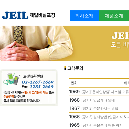
회사소개
제품소개
1969
[공지] '온라인상담' 시스템 오류
1968
[공지1] 입금계좌 안내
1967
[공지2] 주문하시는 방법
1966
[공지3] 결제방법 (입금계좌 & 
1965
[공지4] 주문부터 배송 까지..