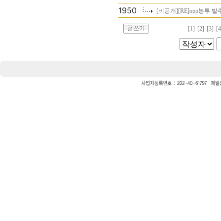
1950
[비공개][RE]opp봉투 
[1]
[2]
[3]
[4